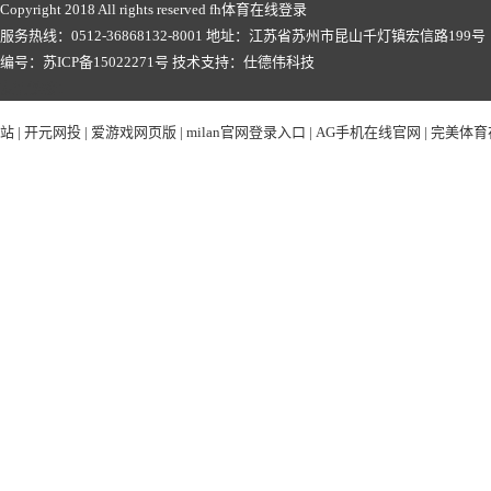
Copyright 2018 All rights reserved fh体育在线登录
服务热线：0512-36868132-8001 地址：江苏省苏州市昆山千灯镇宏信路199号
编号：
苏ICP备15022271号
技术支持：
仕德伟科技
友情链接：
站
|
开元网投
|
爱游戏网页版
|
milan官网登录入口
|
AG手机在线官网
|
完美体育